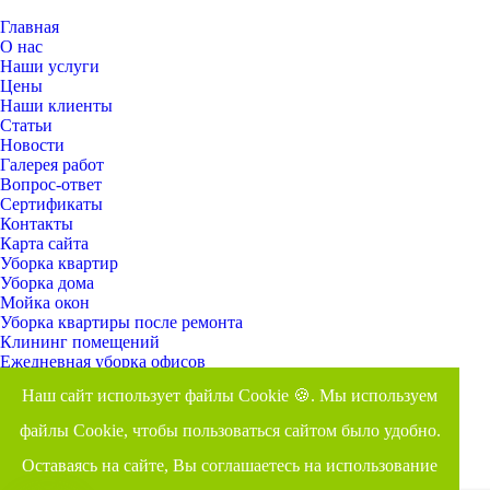
Главная
О нас
Наши услуги
Цены
Наши клиенты
Статьи
Новости
Галерея работ
Вопрос-ответ
Сертификаты
Контакты
Карта сайта
Уборка квартир
Уборка дома
Мойка окон
Уборка квартиры после ремонта
Клининг помещений
Ежедневная уборка офисов
Профессиональное оборудование и моющие средства
Наш сайт использует файлы Cookie 🍪. Мы используем
Оставить заявку
Задать вопрос
файлы Cookie, чтобы пользоваться сайтом было удобно.
Время работы: ежедневно с 8.00 до 23.00
Адрес: г. Черноголовка, Школьный бульвар, 19
Оставаясь на сайте, Вы соглашаетесь на использование
8 (495) 461-07-66