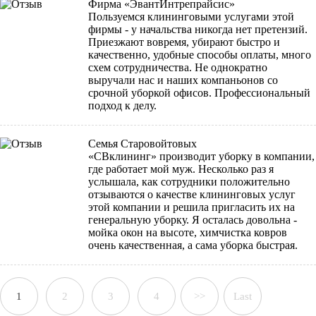
Фирма «ЭвантИнтрепрайсис»
Пользуемся клининговыми услугами этой
фирмы - у начальства никогда нет претензий.
Приезжают вовремя, убирают быстро и
качественно, удобные способы оплаты, много
схем сотрудничества. Не однократно
выручали нас и наших компаньонов со
срочной уборкой офисов. Профессиональный
подход к делу.
Семья Старовойтовых
«СВклининг» производит уборку в компании,
где работает мой муж. Несколько раз я
услышала, как сотрудники положительно
отзываются о качестве клининговых услуг
этой компании и решила пригласить их на
генеральную уборку. Я осталась довольна -
мойка окон на высоте, химчистка ковров
очень качественная, а сама уборка быстрая.
1
2
3
4
>>
Last