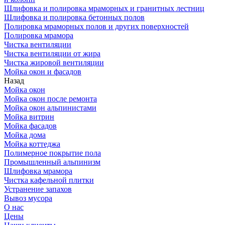
Шлифовка и полировка мраморных и гранитных лестниц
Шлифовка и полировка бетонных полов
Полировка мраморных полов и других поверхностей
Полировка мрамора
Чистка вентиляции
Чистка вентиляции от жира
Чистка жировой вентиляции
Мойка окон и фасадов
Назад
Мойка окон
Мойка окон после ремонта
Мойка окон альпинистами
Мойка витрин
Мойка фасадов
Мойка дома
Мойка коттеджа
Полимерное покрытие пола
Промышленный альпинизм
Шлифовка мрамора
Чистка кафельной плитки
Устранение запахов
Вывоз мусора
О нас
Цены