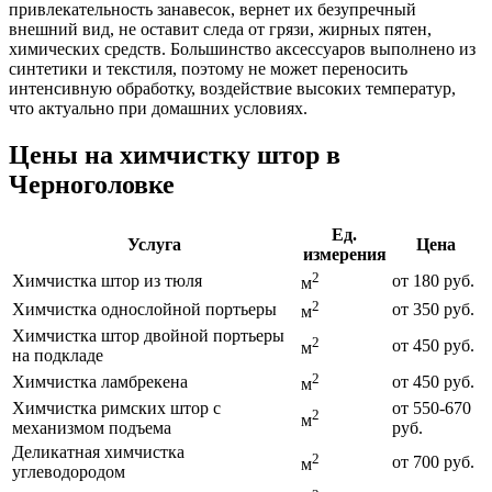
привлекательность занавесок, вернет их безупречный
внешний вид, не оставит следа от грязи, жирных пятен,
химических средств. Большинство аксессуаров выполнено из
синтетики и текстиля, поэтому не может переносить
интенсивную обработку, воздействие высоких температур,
что актуально при домашних условиях.
Цены на химчистку штор в
Черноголовке
Ед.
Услуга
Цена
измерения
2
Химчистка штор из тюля
от 180 руб.
м
2
Химчистка однослойной портьеры
от 350 руб.
м
Химчистка штор двойной портьеры
2
от 450 руб.
м
на подкладе
2
Химчистка ламбрекена
от 450 руб.
м
Химчистка римских штор с
от 550-670
2
м
механизмом подъема
руб.
Деликатная химчистка
2
от 700 руб.
м
углеводородом