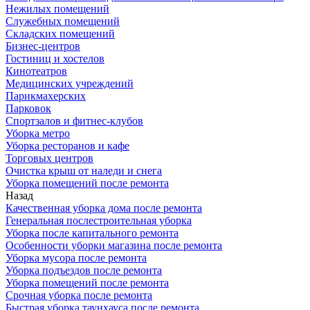
Нежилых помещений
Служебных помещений
Складских помещений
Бизнес-центров
Гостиниц и хостелов
Кинотеатров
Медицинских учреждений
Парикмахерских
Парковок
Спортзалов и фитнес-клубов
Уборка метро
Уборка ресторанов и кафе
Торговых центров
Очистка крыш от наледи и снега
Уборка помещений после ремонта
Назад
Качественная уборка дома после ремонта
Генеральная послестроительная уборка
Уборка после капитального ремонта
Особенности уборки магазина после ремонта
Уборка мусора после ремонта
Уборка подъездов после ремонта
Уборка помещений после ремонта
Срочная уборка после ремонта
Быстрая уборка таунхауса после ремонта