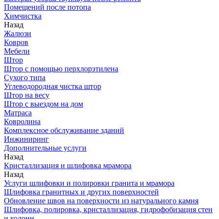
Помещений после потопа
Химчистка
Назад
Жалюзи
Ковров
Мебели
Штор
Штор с помощью перхлорэтилена
Сухого типа
Углеводородная чистка штор
Штор на весу
Штор с выездом на дом
Матраса
Ковролина
Комплексное обслуживание зданий
Инжиниринг
Дополнительные услуги
Назад
Кристаллизация и шлифовка мрамора
Назад
Услуги шлифовки и полировки гранита и мрамора
Шлифовка гранитных и других поверхностей
Обновление швов на поверхности из натурального камня
Шлифовка, полировка, кристаллизация, гидрофобизация стен
и колонн