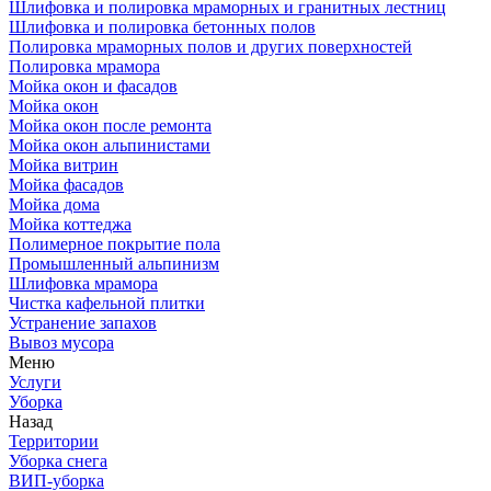
Шлифовка и полировка мраморных и гранитных лестниц
Шлифовка и полировка бетонных полов
Полировка мраморных полов и других поверхностей
Полировка мрамора
Мойка окон и фасадов
Мойка окон
Мойка окон после ремонта
Мойка окон альпинистами
Мойка витрин
Мойка фасадов
Мойка дома
Мойка коттеджа
Полимерное покрытие пола
Промышленный альпинизм
Шлифовка мрамора
Чистка кафельной плитки
Устранение запахов
Вывоз мусора
Меню
Услуги
Уборка
Назад
Территории
Уборка снега
ВИП-уборка