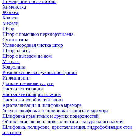
Помещений после потопа
Химчистка
Жалюзи
Ковров
Мебели
Штор
Штор с помощью перхлорэтилена
Сухого типа
Углеводородная чистка штор
Штор на весу
Штор с выездом на дом
Матраса
Ковролина
Комплексное обслуживание зданий
Инжиниринг
Дополнительные услуги
Чистка вентиляции
Чистка вентиляции от жира
Чистка жировой вентиляции
Кристаллизация и шлифовка мрамора
Услуги шлифовки и полировки гранита и мрамора
Шлифовка гранитных и других поверхностей
Обновление швов на поверхности из натурального камня
Шлифовка, полировка, кристаллизация, гидрофобизация стен
и колонн