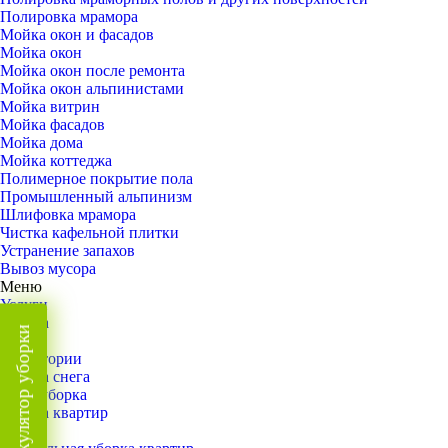
Полировка мрамора
Мойка окон и фасадов
Мойка окон
Мойка окон после ремонта
Мойка окон альпинистами
Мойка витрин
Мойка фасадов
Мойка дома
Мойка коттеджа
Полимерное покрытие пола
Промышленный альпинизм
Шлифовка мрамора
Чистка кафельной плитки
Устранение запахов
Вывоз мусора
Меню
Услуги
Уборка
Калькулятор уборки
Назад
Территории
Уборка снега
ВИП-уборка
Уборка квартир
Назад