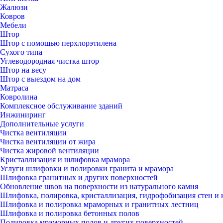
Жалюзи
Ковров
Мебели
Штор
Штор с помощью перхлорэтилена
Сухого типа
Углеводородная чистка штор
Штор на весу
Штор с выездом на дом
Матраса
Ковролина
Комплексное обслуживание зданий
Инжиниринг
Дополнительные услуги
Чистка вентиляции
Чистка вентиляции от жира
Чистка жировой вентиляции
Кристаллизация и шлифовка мрамора
Услуги шлифовки и полировки гранита и мрамора
Шлифовка гранитных и других поверхностей
Обновление швов на поверхности из натурального камня
Шлифовка, полировка, кристаллизация, гидрофобизация стен и 
Шлифовка и полировка мраморных и гранитных лестниц
Шлифовка и полировка бетонных полов
Полировка мраморных полов и других поверхностей