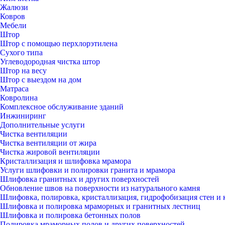
Жалюзи
Ковров
Мебели
Штор
Штор с помощью перхлорэтилена
Сухого типа
Углеводородная чистка штор
Штор на весу
Штор с выездом на дом
Матраса
Ковролина
Комплексное обслуживание зданий
Инжиниринг
Дополнительные услуги
Чистка вентиляции
Чистка вентиляции от жира
Чистка жировой вентиляции
Кристаллизация и шлифовка мрамора
Услуги шлифовки и полировки гранита и мрамора
Шлифовка гранитных и других поверхностей
Обновление швов на поверхности из натурального камня
Шлифовка, полировка, кристаллизация, гидрофобизация стен и 
Шлифовка и полировка мраморных и гранитных лестниц
Шлифовка и полировка бетонных полов
Полировка мраморных полов и других поверхностей