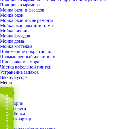
Полировка мрамора
Мойка окон и фасадов
Мойка окон
Мойка окон после ремонта
Мойка окон альпинистами
Мойка витрин
Мойка фасадов
Мойка дома
Мойка коттеджа
Полимерное покрытие пола
Промышленный альпинизм
Шлифовка мрамора
Чистка кафельной плитки
Устранение запахов
Вывоз мусора
Меню
Услуги
Уборка
Калькулятор уборки
Назад
Территории
Уборка снега
ВИП-уборка
Уборка квартир
Назад