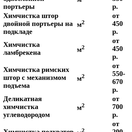
портьеры
р.
Химчистка штор
от
2
двойной портьеры на
450
м
подкладе
р.
от
Химчистка
2
450
м
ламбрекена
р.
от
Химчистка римских
550-
2
штор с механизмом
м
670
подъема
р.
Деликатная
от
2
химчистка
700
м
углеводородом
р.
от
2
Химчистка подхватов
200