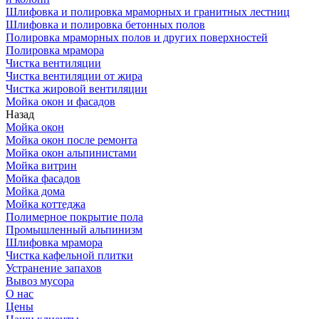
Шлифовка и полировка мраморных и гранитных лестниц
Шлифовка и полировка бетонных полов
Полировка мраморных полов и других поверхностей
Полировка мрамора
Чистка вентиляции
Чистка вентиляции от жира
Чистка жировой вентиляции
Мойка окон и фасадов
Назад
Мойка окон
Мойка окон после ремонта
Мойка окон альпинистами
Мойка витрин
Мойка фасадов
Мойка дома
Мойка коттеджа
Полимерное покрытие пола
Промышленный альпинизм
Шлифовка мрамора
Чистка кафельной плитки
Устранение запахов
Вывоз мусора
О нас
Цены