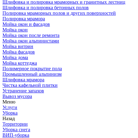
Шлифовка и полировка мраморных и гранитных лестниц
Шлифовка и полировка бетонных полов
Полировка мраморных полов и других поверхностей
Полировка мрамора
Мойка окон и фасадов
Мойка окон
Мойка окон после ремонта
Мойка окон альпинистами
Мойка витрин
Мойка фасадов
Мойка дома
Мойка коттеджа
Полимерное покрытие пола
Промышленный альпинизм
Шлифовка мрамора
Чистка кафельной плитки
Устранение запахов
Вывоз мусора
Меню
Услуги
Уборка
Назад
Территории
Уборка снега
ВИП-уборка