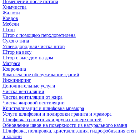
Помещений после потопа
Химчистка
Жалюзи
Ковров
Мебели
Штор
Штор с помощью перхлорэтилена
Сухого типа
Углеводородная чистка штор
Штор на весу
Штор с выездом на дом
Матраса
Ковролина
Комплексное обслуживание зданий
Инжиниринг
Дополнительные услуги
Чистка вентиляции
Чистка вентиляции от жира
Чистка жировой вентиляции
Кристаллизация и шлифовка мрамора
Услуги шлифовки и полировки гранита и мрамора
Шлифовка гранитных и других поверхностей
Обновление швов на поверхности из натурального камня
Шлифовка, полировка, кристаллизация, гидрофобизация стен
и колонн