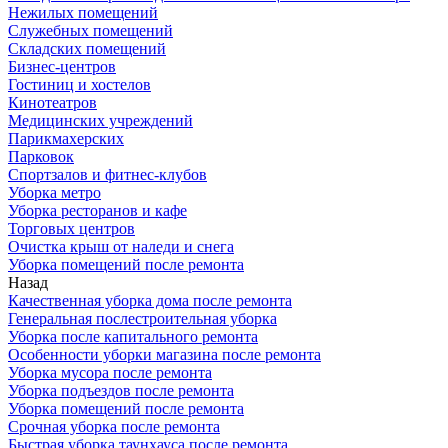
Нежилых помещений
Служебных помещений
Складских помещений
Бизнес-центров
Гостиниц и хостелов
Кинотеатров
Медицинских учреждений
Парикмахерских
Парковок
Спортзалов и фитнес-клубов
Уборка метро
Уборка ресторанов и кафе
Торговых центров
Очистка крыш от наледи и снега
Уборка помещений после ремонта
Назад
Качественная уборка дома после ремонта
Генеральная послестроительная уборка
Уборка после капитального ремонта
Особенности уборки магазина после ремонта
Уборка мусора после ремонта
Уборка подъездов после ремонта
Уборка помещений после ремонта
Срочная уборка после ремонта
Быстрая уборка таунхауса после ремонта