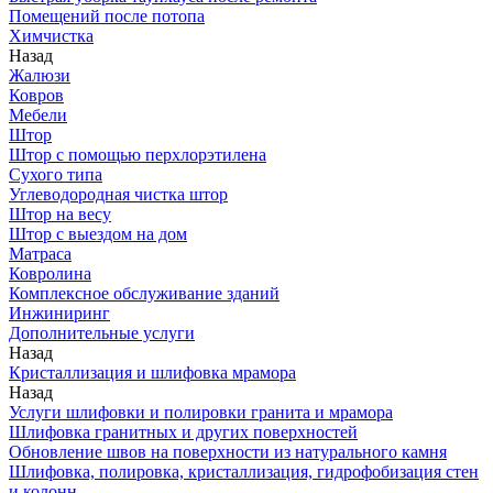
Помещений после потопа
Химчистка
Назад
Жалюзи
Ковров
Мебели
Штор
Штор с помощью перхлорэтилена
Сухого типа
Углеводородная чистка штор
Штор на весу
Штор с выездом на дом
Матраса
Ковролина
Комплексное обслуживание зданий
Инжиниринг
Дополнительные услуги
Назад
Кристаллизация и шлифовка мрамора
Назад
Услуги шлифовки и полировки гранита и мрамора
Шлифовка гранитных и других поверхностей
Обновление швов на поверхности из натурального камня
Шлифовка, полировка, кристаллизация, гидрофобизация стен
и колонн